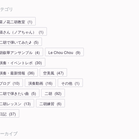
テゴリ
菜ノ花二胡教室
(
1
)
猫さん（ノアちゃん）
(
1
)
二胡で弾いてみた♪
(
5
)
胡叙華アンサンブル
(
4
)
Le Chou Chou
(
9
)
演奏・イベントレポ
(
30
)
演奏・最新情報
(
36
)
空美風
(
47
)
ブログ
(
10
)
演奏動画
(
16
)
その他
(
1
)
二胡で弾きたい曲
(
5
)
二胡
(
92
)
二胡レッスン
(
13
)
二胡練習
(
6
)
日記
(
37
)
ーカイブ