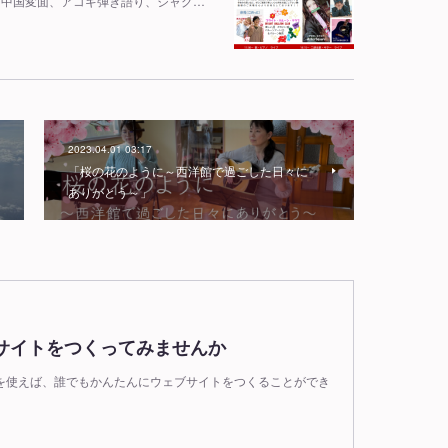
ノ、中国変面、アコギ弾き語り、ジャグ…
2023.04.01 03:17
「桜の花のように～西洋館で過ごした日々に
ありがとう～」
サイトをつくってみませんか
wndを使えば、誰でもかんたんにウェブサイトをつくることができ