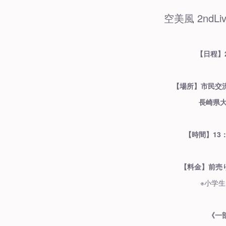
空美風 2ndLi
【日程】2
【場所】市民交
長崎県大
【時間】13：
【料金】前売り2
※小学生
《一部