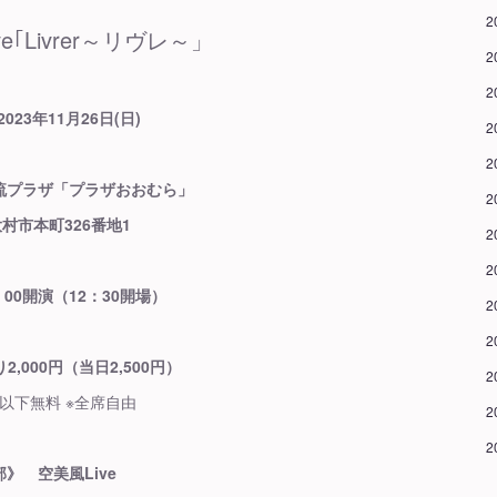
2
ve｢Livrer～リヴレ～」
2
2
023年11月26日(日)
2
2
流プラザ「プラザおおむら」
2
村市本町326番地1
2
2
00開演（12：30開場）
2
2
,000円（当日2,500円）
2
以下無料 ※全席自由
2
2
》 空美風Live