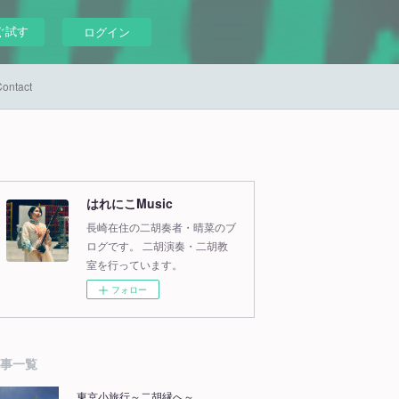
ぐ試す
ログイン
ontact
はれにこMusic
長崎在住の二胡奏者・晴菜のブ
ログです。 二胡演奏・二胡教
室を行っています。
フォロー
事一覧
東京小旅行～二胡縁へ～