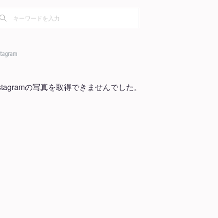
(
1
)
(
1
)
(
1
)
(
1
)
(
1
)
(
2
)
(
4
)
(
2
)
(
2
)
(
5
)
(
5
)
(
3
)
(
2
)
stagram
(
5
)
(
8
)
(
2
)
(
3
)
(
2
)
nstagramの写真を取得できませんでした。
(
5
)
(
4
)
(
5
)