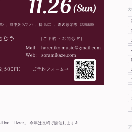
カ
ive「Livrer」 今年は長崎で開催します♪
ア