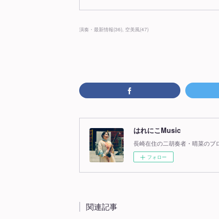
演奏・最新情報
(
36
)
空美風
(
47
)
はれにこMusic
長崎在住の二胡奏者・晴菜のブ
フォロー
関連記事