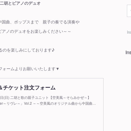
二胡とピアノのデュオ
中国曲、ポップスまで 親子の奏でる演奏や
ピアノのデュオをお楽しみください～～
In
るのを楽しみにしております♪
I
フォームよりお願いいたします▼
＆チケット注文フォーム
月26日(日) 二胡と歌の親子ユニット【空美風～そらみかぜ～】
「Livrer～リヴレ～」Vol.2 ～～空美風のオリジナル曲から中国曲…