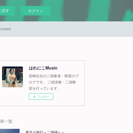
ぐ試す
ログイン
ontact
はれにこMusic
長崎在住の二胡奏者・晴菜のブ
ログです。 二胡演奏・二胡教
室を行っています。
フォロー
事一覧
東京小旅行～二胡縁へ～