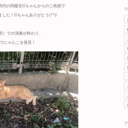
時代の同級生Cちゃんからのご依頼で
カ
した！Cちゃんありがとう(^^)/
所）での演奏が終わり、
でにゃんこを発見！
ア