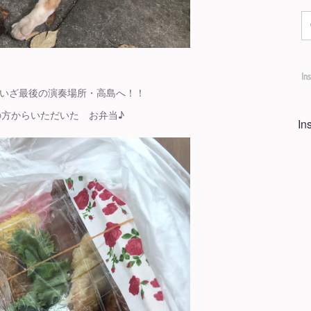
In
いざ最後の演奏場所・高島へ！！
方からいただいた お弁当♪
I