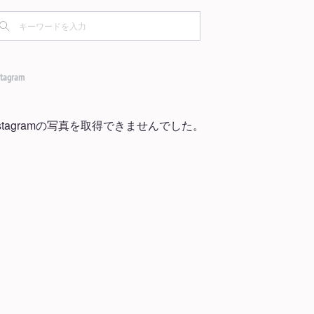
(
1
)
(
1
)
(
1
)
(
1
)
(
1
)
(
2
)
(
4
)
(
2
)
(
2
)
(
5
)
(
5
)
(
3
)
(
2
)
stagram
(
5
)
(
8
)
(
2
)
(
3
)
(
2
)
nstagramの写真を取得できませんでした。
(
5
)
(
4
)
(
5
)