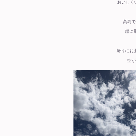
おいしくい
高島で
船に
帰りにお
空が