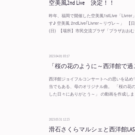
空美風2nd Live 決定！！
昨年、福岡で開催した空美風1stLive「Livr
す♪ 空美風 2ndLive｢Livrer～リヴレ～」 【
(日) 【場所】市民交流プラザ「プラザおおむ
2023.04.01 03:17
「桜の花のように～西洋館で過
西洋館ジョイフルコンサートへの思いを込め
当でもある、母のオリジナル曲。 「桜の花
した日々にありがとう～」 の動画を作成しま
2023.03.31 12:23
滑石さくらマルシェと西洋館LAS