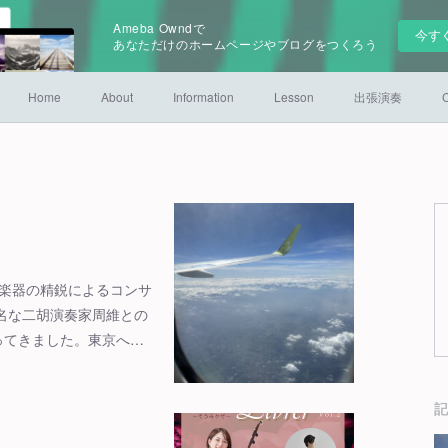
Ameba Owndで
今す
あなただけのホームページやブログをつくろう
Home
About
Information
Lesson
出張演奏
C
族楽器の精鋭によるコンサ
名な二胡演奏家周維との
ってきました。東京へ…
記