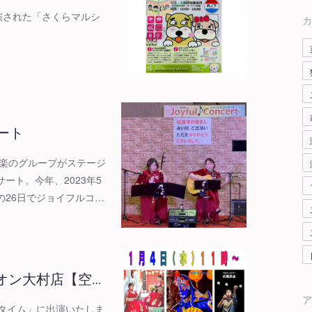
開催された「さくらマルシ
カ
ート
音楽のグループがステージ
ート。今年、2023年5
の26日でジョイフルコ…
オン大村店【空…
ア
ョータイム」に出演いたしま