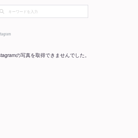
(
1
)
(
1
)
(
1
)
(
1
)
(
1
)
(
2
)
(
4
)
(
2
)
(
2
)
(
5
)
(
5
)
(
3
)
(
2
)
stagram
(
5
)
(
8
)
(
2
)
(
3
)
(
2
)
nstagramの写真を取得できませんでした。
(
5
)
(
4
)
(
5
)