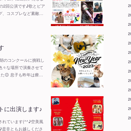
～の2回公演です♪歌とピア
2
グ、コスプレなど素敵…
2
2
2
2
す
2
二胡のコンクールに挑戦し
2
色々な場所で演奏させて
2
た😊 息子も昨年は療…
2
2
2
トに出演します♪
2
2
れています(^^♪空美風
です♪是非ともお越しくださ