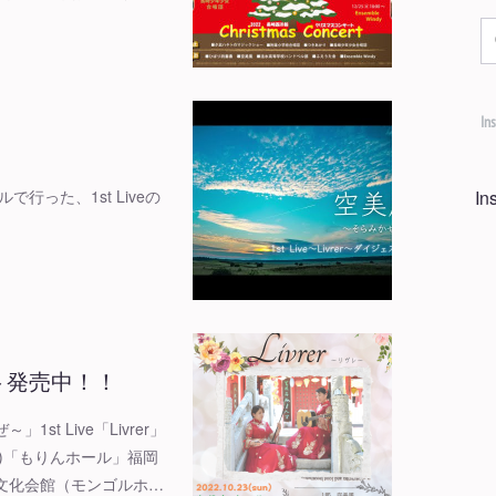
In
で行った、1st Liveの
I
ケット発売中！！
t Live「Livrer」
日)「もりんホール」福岡
文化会館（モンゴルホ…