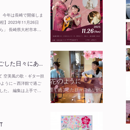
er」 今年は長崎で開催しま
日程】2023年11月26日
ら」 長崎県大村市本…
ごした日々にあ…
て 空美風の歌・ギター担
のように～西洋館で過ご
した。 編集は上手で…
T