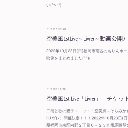
い(*^-^*)
2022.11.17 05:40
空美風1stLive～Livrer～動画公開♪
2022年10月23日(日)福岡市南区のもりんホール
映像をまとめました(^^)/
2022.10.11 12:00
空美風1st Live「Livrer」 チ
二胡と歌の親子ユニット「空美風～そらみかぜ～」1s
(リヴレ）開催決定！！！2022年10月23日(
県福岡市南区向野２丁目６－２３九州馬頭琴