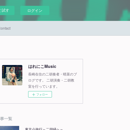
ぐ試す
ログイン
ontact
はれにこMusic
長崎在住の二胡奏者・晴菜のブ
ログです。 二胡演奏・二胡教
室を行っています。
フォロー
事一覧
東京小旅行～二胡縁へ～