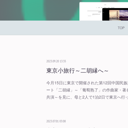
TOP
2023.09.20 13:35
東京小旅行～二胡縁へ～
今月15日に東京で開催された第12回中国民
ート「二胡縁」～「葡萄熟了」の作曲家・著
共演～を見に、母と2人で1泊2日で東京へ行
2023.07.01 03:08