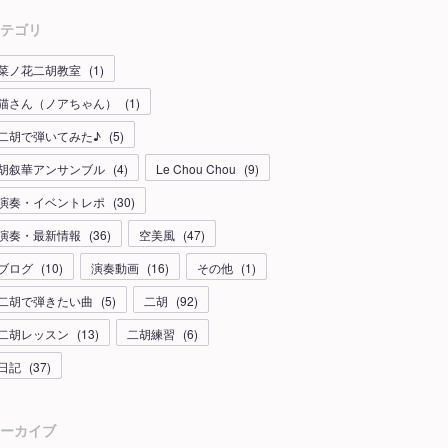
テゴリ
菜ノ花二胡教室
(
1
)
猫さん（ノアちゃん）
(
1
)
二胡で弾いてみた♪
(
5
)
胡叙華アンサンブル
(
4
)
Le Chou Chou
(
9
)
演奏・イベントレポ
(
30
)
演奏・最新情報
(
36
)
空美風
(
47
)
ブログ
(
10
)
演奏動画
(
16
)
その他
(
1
)
二胡で弾きたい曲
(
5
)
二胡
(
92
)
二胡レッスン
(
13
)
二胡練習
(
6
)
日記
(
37
)
ーカイブ